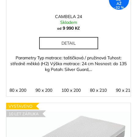
k
AŽ
t
–32 %
ů
CAMBELA 24
Skladem
9 990 Kč
od
DETAIL
Parametry Typ matrace: taštičková / pružinová Tuhost:
středně měkká (H2) Výška matrace: 24 cm Nosnost: do 135
kg Potah: Silver Guard,...
80 x 200
90 x 200
100 x 200
80 x 210
90 x 210
VYSTAVENO
10 LET ZÁRUKA