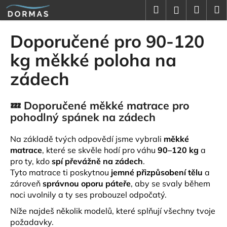
K
Přejít
Hledat
Náku
M
Přihlášení
na
o
obsah
Zpět
Zpět
košík
š
Doporučené pro 90-120
í
C
kg měkké poloha na
k
o
zádech
p
o
💤 Doporučené měkké matrace pro
t
pohodlný spánek na zádech
ř
e
Na základě tvých odpovědí jsme vybrali
měkké
b
matrace
, které se skvěle hodí pro váhu
90–120 kg
a
u
pro ty, kdo
spí převážně na zádech
.
j
Tyto matrace ti poskytnou
jemné přizpůsobení tělu
a
zároveň
správnou oporu páteře
, aby se svaly během
e
noci uvolnily a ty ses probouzel odpočatý.
t
Níže najdeš několik modelů, které splňují všechny tvoje
e
požadavky.
n