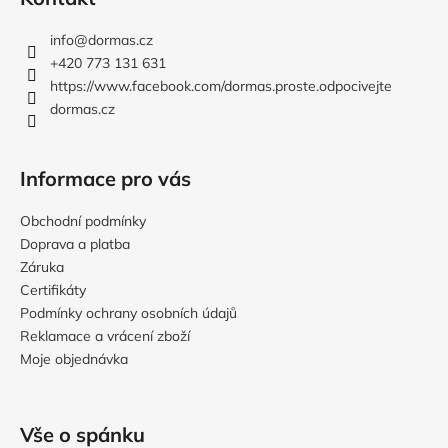
p
a
info
@
dormas.cz
t
+420 773 131 631
í
https://www.facebook.com/dormas.proste.odpocivejte
dormas.cz
Informace pro vás
Obchodní podmínky
Doprava a platba
Záruka
Certifikáty
Podmínky ochrany osobních údajů
Reklamace a vrácení zboží
Moje objednávka
Vše o spánku