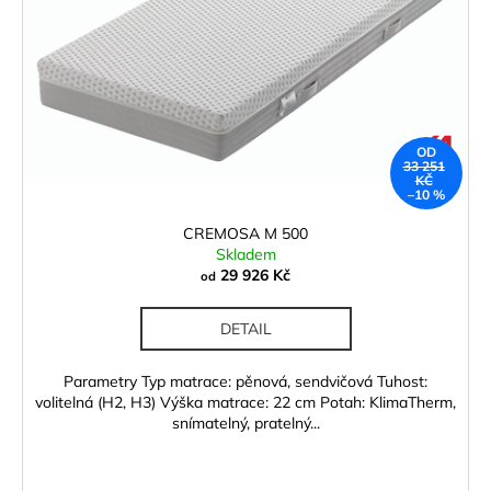
OD
33 251
KČ
–10 %
CREMOSA M 500
Skladem
29 926 Kč
od
DETAIL
Parametry Typ matrace: pěnová, sendvičová Tuhost:
volitelná (H2, H3) Výška matrace: 22 cm Potah: KlimaTherm,
snímatelný, pratelný...