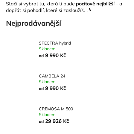
Stačí si vybrat tu, která ti bude
pocitově nejbližší
– a
a
dopřát si pohodlí, které si zasloužíš. 🌙
j
Nejprodávanější
í
t
?
SPECTRA hybrid
Skladem
9 990 Kč
od
HLEDAT
CAMBELA 24
Skladem
9 990 Kč
od
D
o
p
CREMOSA M 500
o
Skladem
29 926 Kč
r
od
u