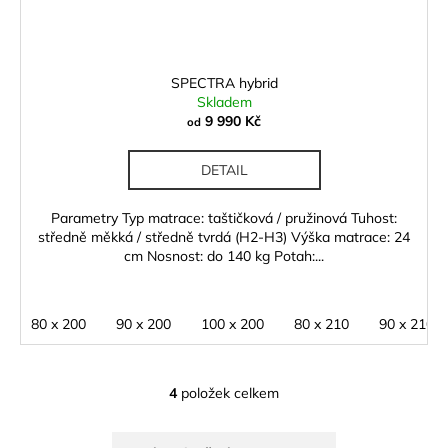
SPECTRA hybrid
Skladem
9 990 Kč
od
DETAIL
Parametry Typ matrace: taštičková / pružinová Tuhost:
středně měkká / středně tvrdá (H2-H3) Výška matrace: 24
cm Nosnost: do 140 kg Potah:...
80 x 200
90 x 200
100 x 200
80 x 210
90 x 210
4
položek celkem
O
v
l