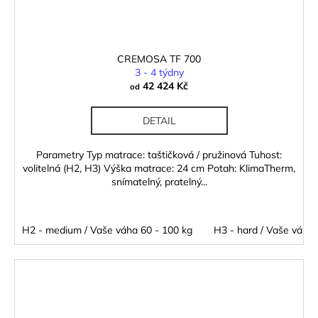
CREMOSA TF 700
3 - 4 týdny
42 424 Kč
od
DETAIL
Parametry Typ matrace: taštičková / pružinová Tuhost:
volitelná (H2, H3) Výška matrace: 24 cm Potah: KlimaTherm,
snímatelný, pratelný...
H2 - medium / Vaše váha 60 - 100 kg
H3 - hard / Vaše váha 