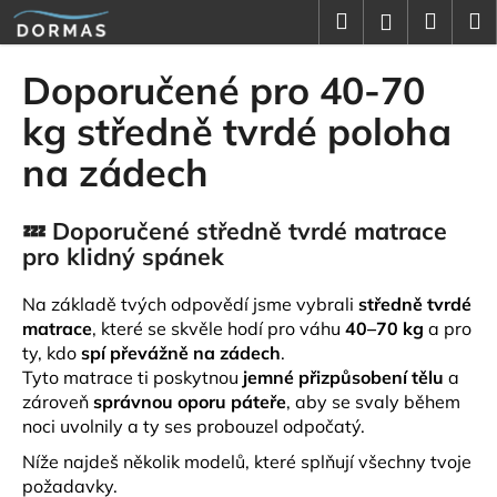
K
Přejít
Hledat
Náku
M
Přihlášení
na
o
obsah
Zpět
Zpět
košík
š
Doporučené pro 40-70
í
C
kg středně tvrdé poloha
k
o
na zádech
p
o
💤 Doporučené středně tvrdé matrace
t
pro klidný spánek
ř
e
Na základě tvých odpovědí jsme vybrali
středně tvrdé
b
matrace
, které se skvěle hodí pro váhu
40–70 kg
a pro
u
ty, kdo
spí převážně na zádech
.
j
Tyto matrace ti poskytnou
jemné přizpůsobení tělu
a
zároveň
správnou oporu páteře
, aby se svaly během
e
noci uvolnily a ty ses probouzel odpočatý.
t
Níže najdeš několik modelů, které splňují všechny tvoje
e
požadavky.
n