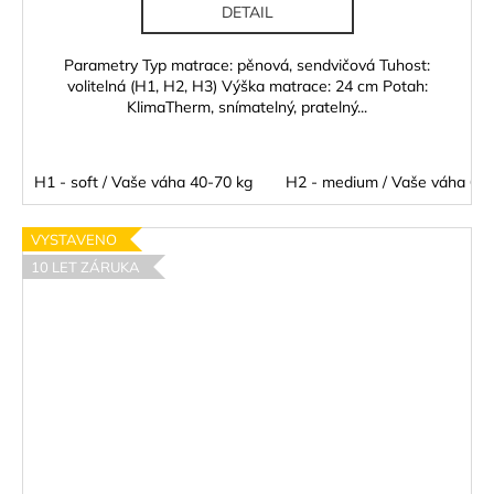
DETAIL
Parametry Typ matrace: pěnová, sendvičová Tuhost:
volitelná (H1, H2, H3) Výška matrace: 24 cm Potah:
KlimaTherm, snímatelný, pratelný...
H1 - soft / Vaše váha 40-70 kg
H2 - medium / Vaše váha 60 
VYSTAVENO
10 LET ZÁRUKA