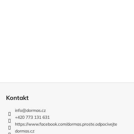
p
r
v
k
y
v
ý
p
i
s
u
Z
á
Kontakt
p
a
info
@
dormas.cz
t
+420 773 131 631
í
https://www.facebook.com/dormas.proste.odpocivejte
dormas.cz