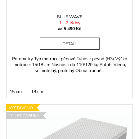
k
t
ů
BLUE WAVE
1 - 2 týdny
5 490 Kč
od
DETAIL
Parametry Typ matrace: pěnová Tuhost: pevná (H3) Výška
matrace: 15/18 cm Nosnost: do 110/120 kg Potah: Viena,
snímatelný, pratelný Oboustranné...
15 cm
18 cm
VYSTAVENO
10 LET ZÁRUKA