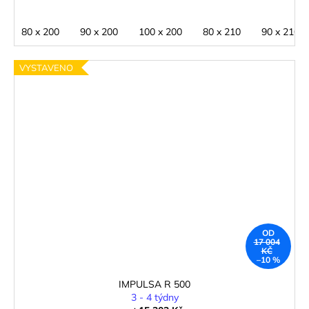
80 x 200
90 x 200
100 x 200
80 x 210
90 x 210
VYSTAVENO
OD
17 004
KČ
–10 %
IMPULSA R 500
3 - 4 týdny