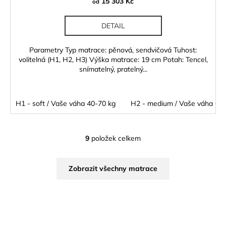
15 303 Kč
od
DETAIL
Parametry Typ matrace: pěnová, sendvičová Tuhost:
volitelná (H1, H2, H3) Výška matrace: 19 cm Potah: Tencel,
snímatelný, pratelný...
H1 - soft / Vaše váha 40-70 kg
H2 - medium / Vaše váha 60 
9
položek celkem
O
v
l
Zobrazit všechny matrace
á
d
a
c
í