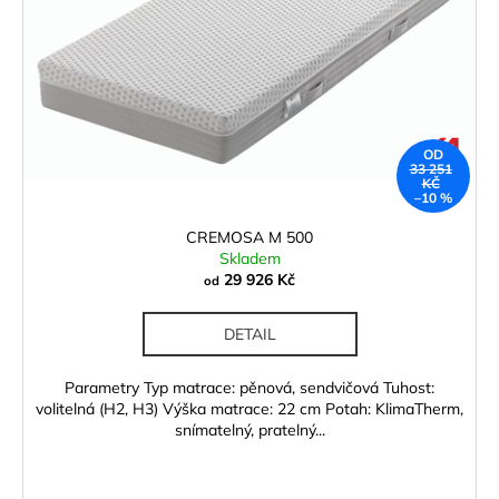
OD
33 251
KČ
–10 %
CREMOSA M 500
Skladem
29 926 Kč
od
DETAIL
Parametry Typ matrace: pěnová, sendvičová Tuhost:
volitelná (H2, H3) Výška matrace: 22 cm Potah: KlimaTherm,
snímatelný, pratelný...