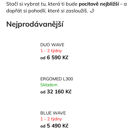
Stačí si vybrat tu, která ti bude
pocitově nejbližší
– a
a
dopřát si pohodlí, které si zasloužíš. 🌙
j
Nejprodávanější
í
t
?
DUO WAVE
1 - 2 týdny
6 590 Kč
od
HLEDAT
ERGOMED L300
Skladem
32 160 Kč
od
D
o
p
BLUE WAVE
o
1 - 2 týdny
5 490 Kč
r
od
u