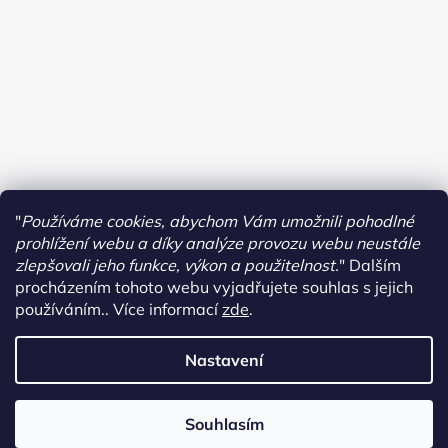
"
Používáme cookies, abychom Vám umožnili pohodlné
prohlížení webu a díky analýze provozu webu neustále
zlepšovali jeho funkce, výkon a použitelnost.
"
Dalším
procházením tohoto webu vyjadřujete souhlas s jejich
používáním.. Více informací
zde
.
Sledovat na Instagramu
Nastavení
Vytvořil Shoptet
Copyright 2026
Dormas
. Všechna práva vyhrazena.
Upravit
Souhlasím
nastavení cookies