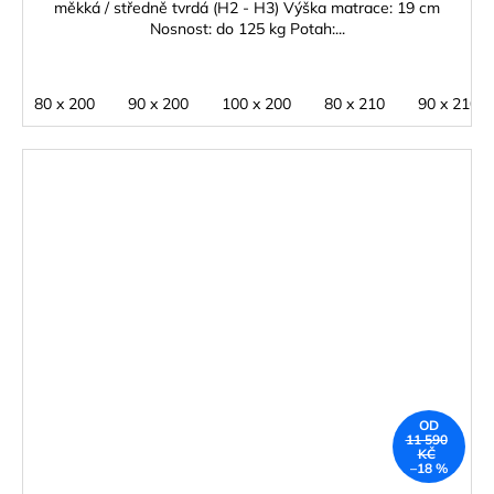
měkká / středně tvrdá (H2 - H3) Výška matrace: 19 cm
Nosnost: do 125 kg Potah:...
80 x 200
90 x 200
100 x 200
80 x 210
90 x 210
OD
11 590
KČ
–18 %