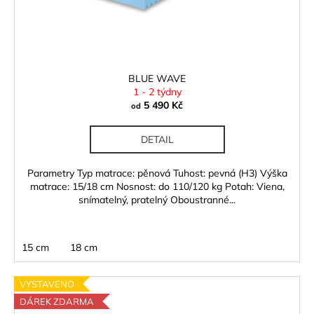
č
d
u
u
j
k
e
t
m
ů
e
BLUE WAVE
1 - 2 týdny
5 490 Kč
od
DETAIL
Parametry Typ matrace: pěnová Tuhost: pevná (H3) Výška
matrace: 15/18 cm Nosnost: do 110/120 kg Potah: Viena,
snímatelný, pratelný Oboustranné...
15 cm
18 cm
VYSTAVENO
DÁREK ZDARMA