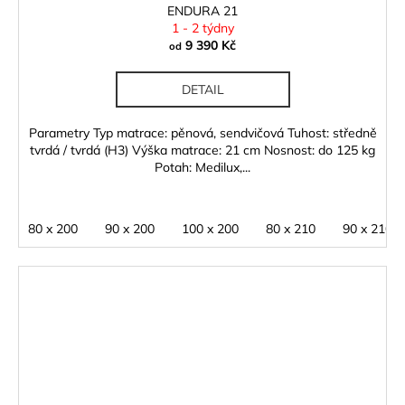
ENDURA 21
1 - 2 týdny
9 390 Kč
od
DETAIL
Parametry Typ matrace: pěnová, sendvičová Tuhost: středně
tvrdá / tvrdá (H3) Výška matrace: 21 cm Nosnost: do 125 kg
Potah: Medilux,...
80 x 200
90 x 200
100 x 200
80 x 210
90 x 210