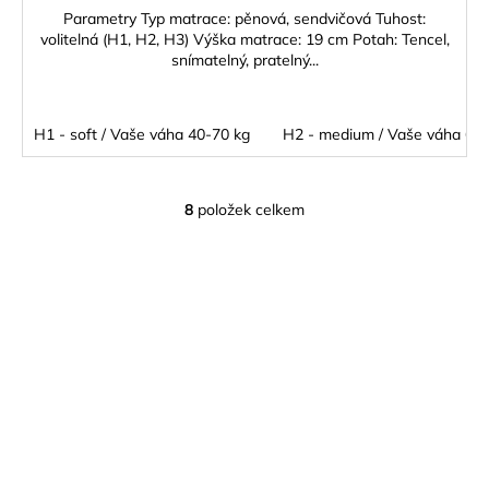
Parametry Typ matrace: pěnová, sendvičová Tuhost:
volitelná (H1, H2, H3) Výška matrace: 19 cm Potah: Tencel,
snímatelný, pratelný...
H1 - soft / Vaše váha 40-70 kg
H2 - medium / Vaše váha 60 
8
položek celkem
O
v
l
á
d
a
c
í
p
r
v
k