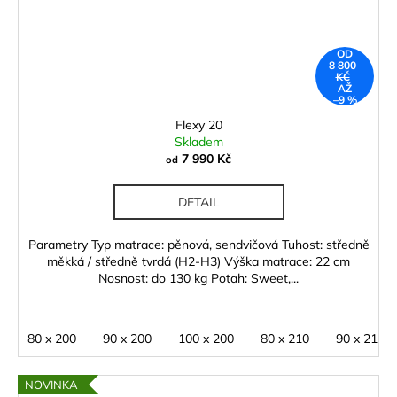
OD
8 800
KČ
AŽ
–9 %
Flexy 20
Skladem
7 990 Kč
od
DETAIL
Parametry Typ matrace: pěnová, sendvičová Tuhost: středně
měkká / středně tvrdá (H2-H3) Výška matrace: 22 cm
Nosnost: do 130 kg Potah: Sweet,...
80 x 200
90 x 200
100 x 200
80 x 210
90 x 210
NOVINKA