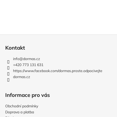
y
v
ý
p
i
s
Z
u
á
Kontakt
p
a
info
@
dormas.cz
t
+420 773 131 631
í
https://www.facebook.com/dormas.proste.odpocivejte
dormas.cz
Informace pro vás
Obchodní podmínky
Doprava a platba