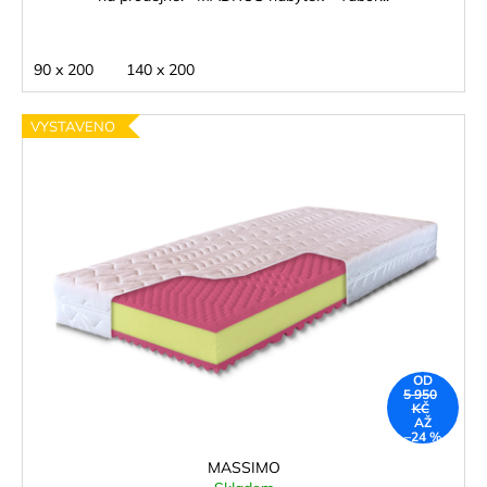
90 x 200
140 x 200
VYSTAVENO
OD
5 950
KČ
AŽ
–24 %
MASSIMO