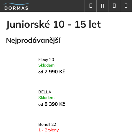
K
Přejít
Hledat
Náku
M
Přihlášení
na
o
obsah
Zpět
Zpět
košík
š
Juniorské 10 - 15 let
í
C
k
Nejprodávanější
o
p
o
Flexy 20
t
Skladem
ř
7 990 Kč
od
e
b
u
BELLA
Skladem
j
8 390 Kč
od
e
t
e
Bonell 22
1 - 2 týdny
n